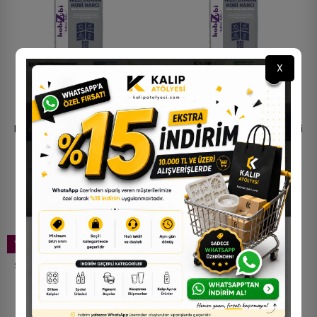
X
Kod:2450 - Hızlı Donan Hobi
Kod:2450 - Hızlı Donan Hobi
Harcı - İnci Beyazı - 10KG
Harcı - İnci Beyazı - 20KG
600,00 TL
1.390,62 TL
YENI
STOKTA YOK