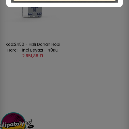
Kod:2450 - Hızlı Donan Hobi
Harcı - İnci Beyazı - 40KG
2.651,88 TL