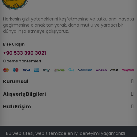
Herkesin gizli yeteneklerini keşfetmesine ve tutkularını hayata
geçirmesine olanak tanıyarak, daha mutlu ve yaratıcı bir
dünya inşa etmeye çalışıyoruz.
Bize Ulaşın
+90 533 390 3021
Ödeme Yöntemleri
Kurumsal
Alışveriş Bilgileri
Hızlı Erişim
Bu web sitesi, web sitemizde en iyi deneyimi yaşamanızı
© 2025 Telif Hakkı Kalipatolyesi.com . Tüm Hakları Saklıdır.