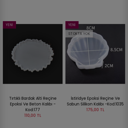
YENI
YENI
STOKTA YOK
Tırtıklı Bardak Alti Reçine
İstiridye Epoksi Reçine Ve
Epoksi Ve Beton Kalıbı -
Sabun Silikon Kalıbı -Kod:1035
Kod:177
175,00 TL
110,00 TL