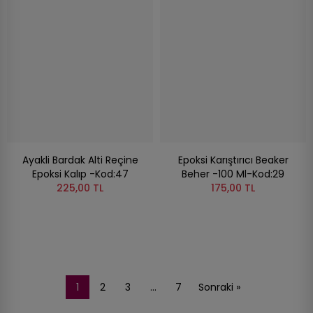
Ayakli Bardak Alti Reçine
Epoksi Karıştırıcı Beaker
Epoksi Kalıp -Kod:47
Beher -100 Ml-Kod:29
225,00 TL
175,00 TL
1
2
3
…
7
Sonraki »