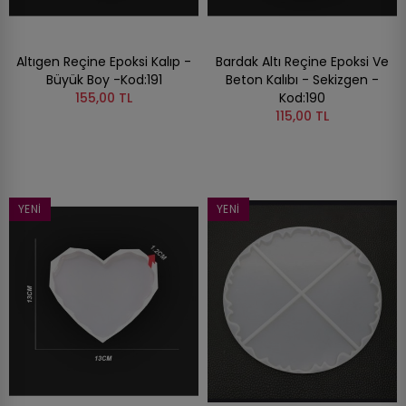
Altıgen Reçine Epoksi Kalıp -
Bardak Altı Reçine Epoksi Ve
Büyük Boy -Kod:191
Beton Kalıbı - Sekizgen -
155,00 TL
Kod:190
115,00 TL
YENI
YENI