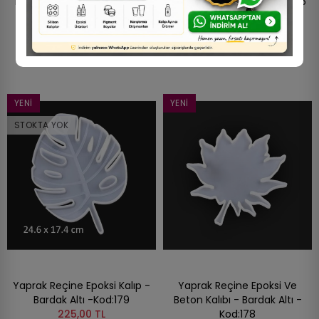
Bardak Altı Kalıbı - Altıgen -
Beton Silikon Kalıbı - Kod:165
Kod:194
350,00 TL
120,00 TL
YENI
YENI
STOKTA YOK
Yaprak Reçine Epoksi Kalıp -
Yaprak Reçine Epoksi Ve
Bardak Altı -Kod:179
Beton Kalıbı - Bardak Altı -
225,00 TL
Kod:178