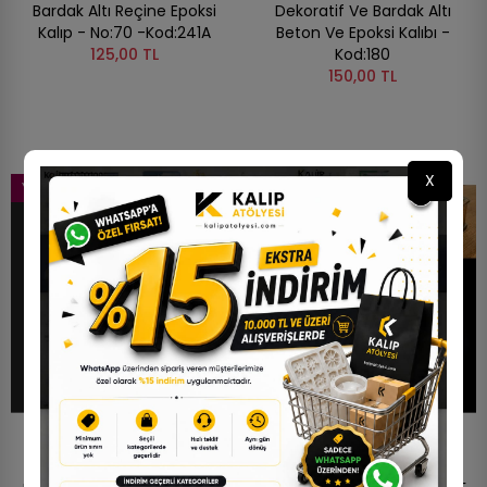
Bardak Altı Reçine Epoksi
Dekoratif Ve Bardak Altı
Kalıp - No:70 -Kod:241A
Beton Ve Epoksi Kalıbı -
125,00 TL
Kod:180
150,00 TL
X
YENI
YENI
STOKTA YOK
Beton Ve Epoksi Silikon
Altıgen Şekerlik Epoksi Ve