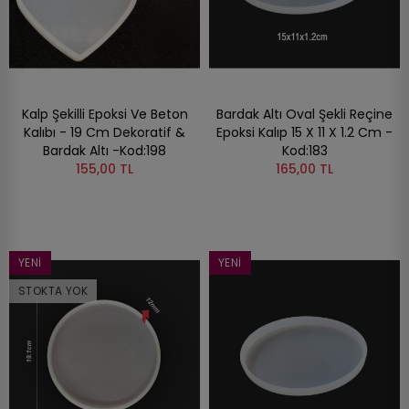
Kalp Şekilli Epoksi Ve Beton
Bardak Altı Oval Şekli Reçine
Kalıbı - 19 Cm Dekoratif &
Epoksi Kalıp 15 X 11 X 1.2 Cm -
Bardak Altı -Kod:198
Kod:183
155,00 TL
165,00 TL
YENI
YENI
STOKTA YOK