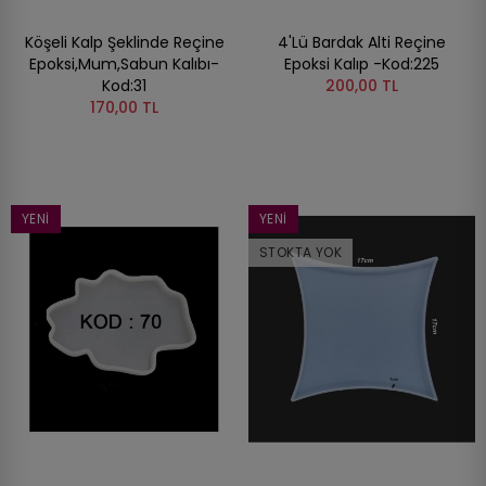
Köşeli Kalp Şeklinde Reçine
4'Lü Bardak Alti Reçine
Epoksi,Mum,Sabun Kalıbı-
Epoksi Kalıp -Kod:225
Kod:31
200,00 TL
170,00 TL
YENI
YENI
STOKTA YOK