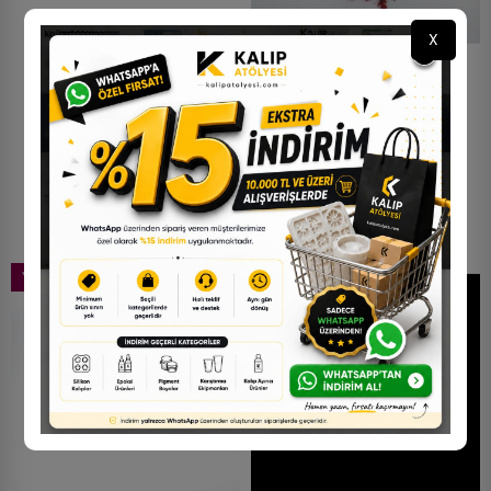
X
Sultan Otu - Kurutulmuş
Sultan Otu - Kurutulmuş
Çiçek - Sarı - 10 Adet
Çiçek - Kırmızı - 10 Adet
101,40 TL
101,40 TL
YENI
YENI
STOKTA YOK