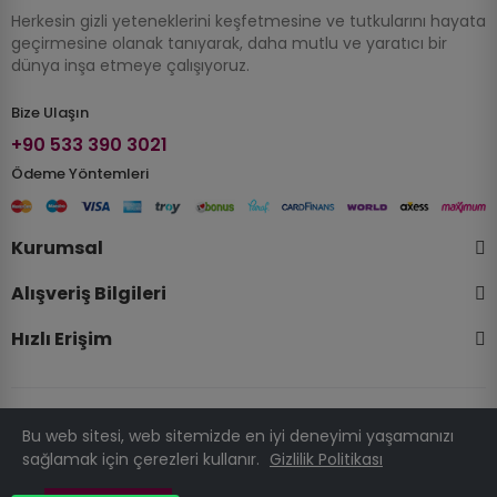
Herkesin gizli yeteneklerini keşfetmesine ve tutkularını hayata
geçirmesine olanak tanıyarak, daha mutlu ve yaratıcı bir
dünya inşa etmeye çalışıyoruz.
Bize Ulaşın
+90 533 390 3021
Ödeme Yöntemleri
Kurumsal
Alışveriş Bilgileri
Hızlı Erişim
Bu web sitesi, web sitemizde en iyi deneyimi yaşamanızı
© 2025 Telif Hakkı Kalipatolyesi.com . Tüm Hakları Saklıdır.
sağlamak için çerezleri kullanır.
Gizlilik Politikası
PRESTATÜRK