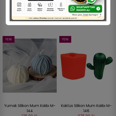
210,00 TL
Kalıbı M-136
290,00 TL
YENI
YENI
Yumak Silikon Mum Kalıbı M-
Kaktüs Silikon Mum Kalıbı M-
144
146