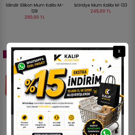
Silindir Silikon Mum Kalıbı M-
İstiridye Mum Kalıbı M-133
128
245,00 TL
290,00 TL
X
YENI
YENI
STOKTA YOK
Hera Mum Kalıbı M-135
Venüs - Kadın Büstü Mum