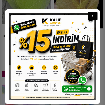
X
Kumaş Yaprak - Fıstık Yeşili -
5li Kumaş Yaprak - Sarı
3 Adet
50,70 TL
50,70 TL
YENI
YENI
STOKTA YOK
STOKTA YOK