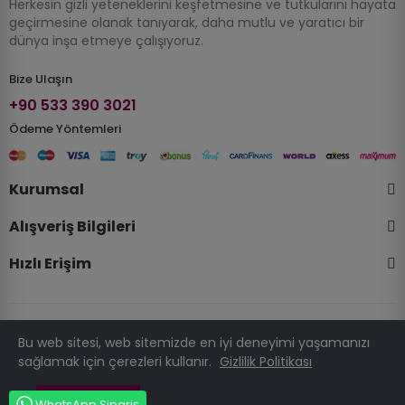
Herkesin gizli yeteneklerini keşfetmesine ve tutkularını hayata
geçirmesine olanak tanıyarak, daha mutlu ve yaratıcı bir
dünya inşa etmeye çalışıyoruz.
Bize Ulaşın
+90 533 390 3021
Ödeme Yöntemleri
Kurumsal
Alışveriş Bilgileri
Hızlı Erişim
Bu web sitesi, web sitemizde en iyi deneyimi yaşamanızı
© 2025 Telif Hakkı Kalipatolyesi.com . Tüm Hakları Saklıdır.
sağlamak için çerezleri kullanır.
Gizlilik Politikası
PRESTATÜRK
Anladım
WhatsApp Sipariş