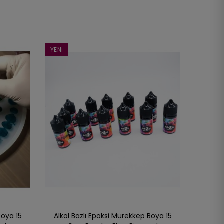
YENI
Boya 15
Alkol Bazlı Epoksi Mürekkep Boya 15