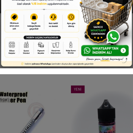
Bazlı Epoksi Mürekkep Boya 15
Alkol Bazlı Epoksi Mürekkep 
Cc - Mor Ebru Pigment
Cc -Lacivert Ebru Pigm
110,00 TL
110,00 TL
YENI
 YOK