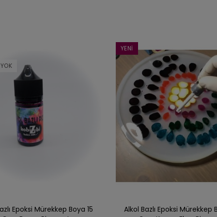
YENI
 YOK
Bazlı Epoksi Mürekkep Boya 15
Alkol Bazlı Epoksi Mürekkep 