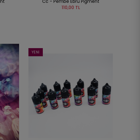
ent
Cc - Pembe Ebru Pigment
110,00 TL
YENI