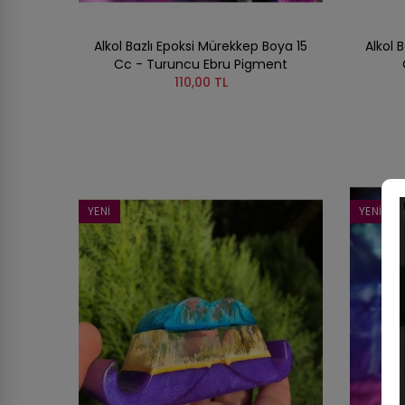
Alkol Bazlı Epoksi Mürekkep Boya 15
Alkol 
Cc - Turuncu Ebru Pigment
110,00 TL
YENI
YENI