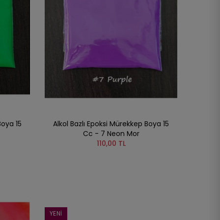
Boya 15
Alkol Bazlı Epoksi Mürekkep Boya 15
Cc - 7 Neon Mor
110,00 TL
YENI