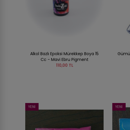
Alkol Bazlı Epoksi Mürekkep Boya 15
Gümüş
Cc - Mavi Ebru Pigment
110,00 TL
YENI
YENI