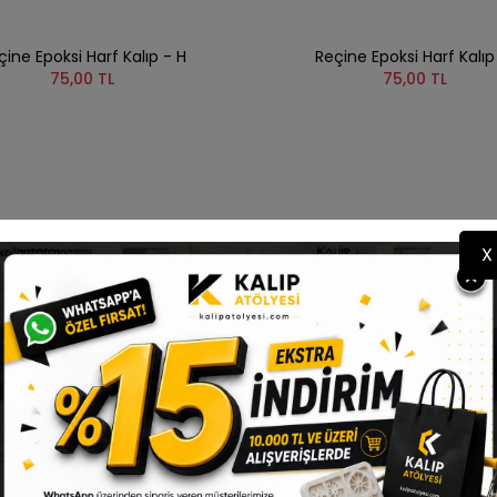
çine Epoksi Harf Kalıp - H
Reçine Epoksi Harf Kalıp 
75,00 TL
75,00 TL
X
YENI
 YOK
STOKTA YOK