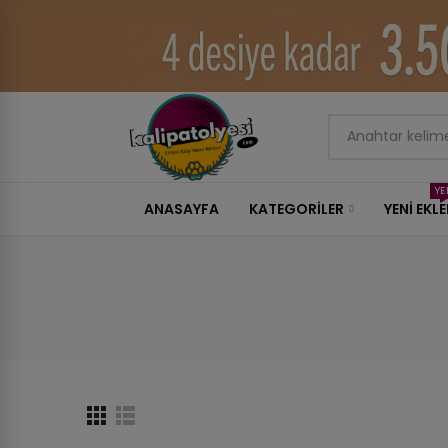
YE
ANASAYFA
KATEGORILER
YENİ EKL