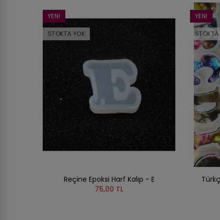
YENI
YENI
STOKTA YOK
STOKTA
Reçine Epoksi Harf Kalıp - E
Türkç
75,00 TL