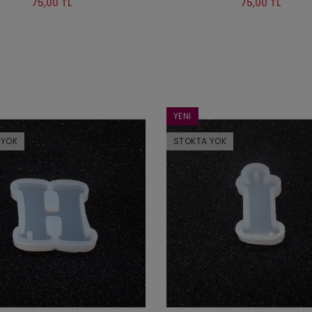
75,00 TL
75,00 TL
YENI
 YOK
STOKTA YOK