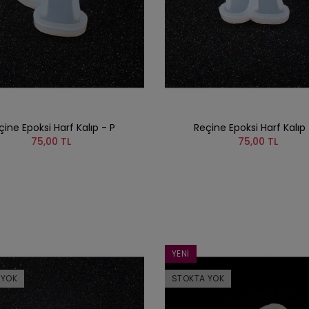
çine Epoksi Harf Kalıp - P
Reçine Epoksi Harf Kalıp 
75,00 TL
75,00 TL
YENI
 YOK
STOKTA YOK