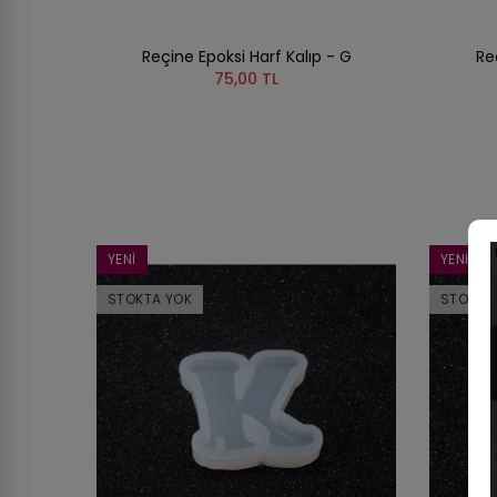
Reçine Epoksi Harf Kalıp - G
Re
75,00 TL
YENI
YENI
STOKTA YOK
STOKTA