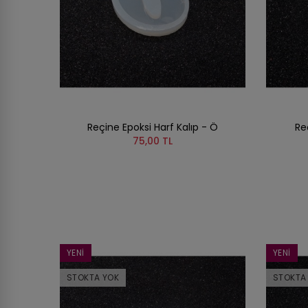
Reçine Epoksi Harf Kalıp - Ö
Re
75,00 TL
YENI
YENI
STOKTA YOK
STOKTA