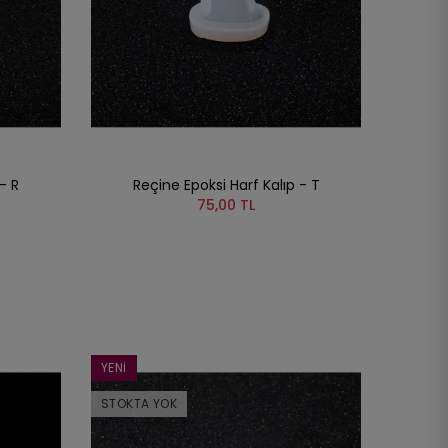
- R
Reçine Epoksi Harf Kalıp - T
75,00 TL
YENI
STOKTA YOK