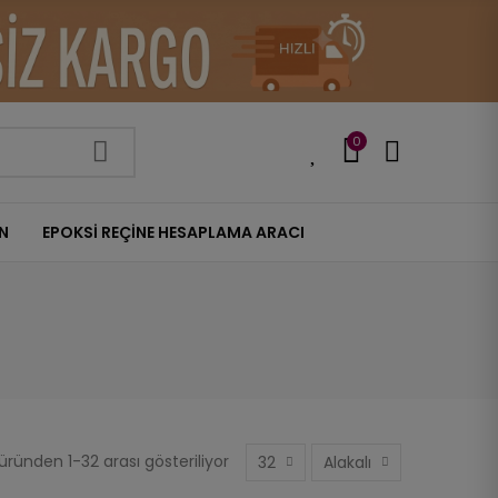
0
0
IN
EPOKSI REÇINE HESAPLAMA ARACI
ründen 1-32 arası gösteriliyor
32
Alakalı