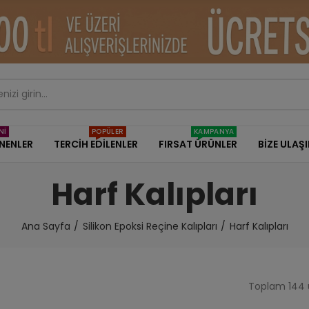
Nİ
POPÜLER
KAMPANYA
ENENLER
TERCİH EDİLENLER
FIRSAT ÜRÜNLER
BİZE ULAŞ
Harf Kalıpları
Ana Sayfa
Silikon Epoksi Reçine Kalıpları
Harf Kalıpları
Toplam 144 ü