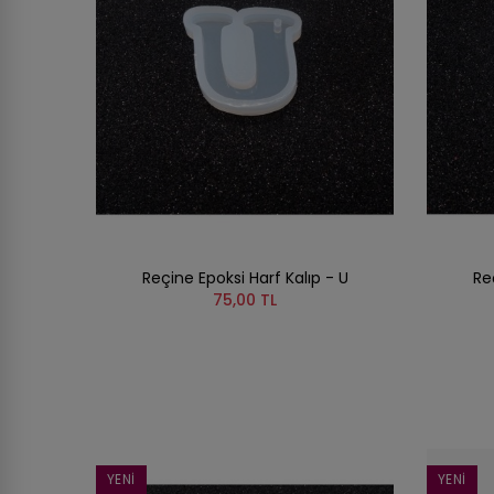
Reçine Epoksi Harf Kalıp - U
Re
75,00 TL
YENI
YENI