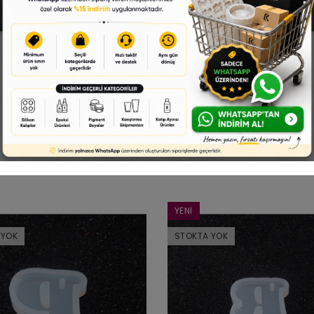
çine Epoksi Harf Kalıp - L
Reçine Epoksi Harf Kalıp
75,00 TL
75,00 TL
YENI
 YOK
STOKTA YOK