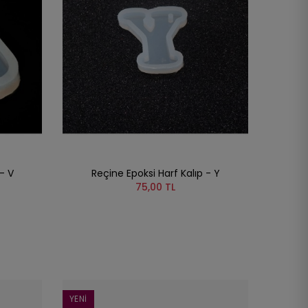
- V
Reçine Epoksi Harf Kalıp - Y
75,00 TL
YENI