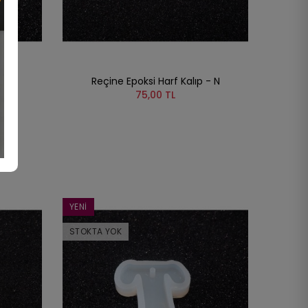
 - M
Reçine Epoksi Harf Kalıp - N
75,00 TL
YENI
STOKTA YOK