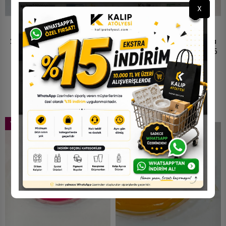
X
20 Ml - Opak Pigment Boya
20 Ml - Opak Pigment Boya
- Sarı - Model:C0359
- Asker Yeşili - Model:C6075
65,00 TL
65,00 TL
YENI
YENI